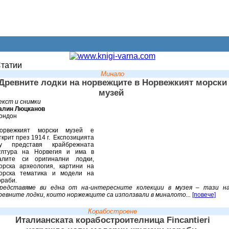
татии
Минало
Древните лодки на норвежците в Норвежкият морски
музей
екст и снимки
алин Люцканов
ондон
орвежкият морски музей е
ткрит през 1914 г. Експозицията
у представя крайбрежната
ултура на Норвегия и има в
алите си оригинални лодки,
орска археология, картини на
орска тематика и модели на
ораби.
редставяме ви една от на-интересните колекции в музея – тази н
ревните лодки, които норжежците са използвали в миналото...
[повече]
Корабостроене
Италианската корабостроителница Fincantieri