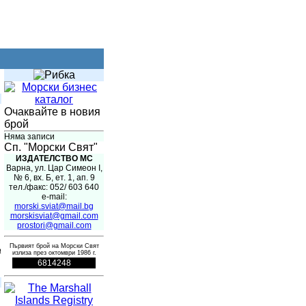
Очаквайте в новия
брой
Няма записи
Сп. "Морски Свят"
ИЗДАТЕЛСТВО МС
Варна, ул. Цар Симеон I,
№ 6, вх. Б, ет. 1, ап. 9
тел./факс: 052/ 603 640
e-mail:
morski.sviat@mail.bg
morskisviat@gmail.com
prostori@gmail.com
Първият брой на Морски Свят
а
излиза през октомври 1986 г.
6814248