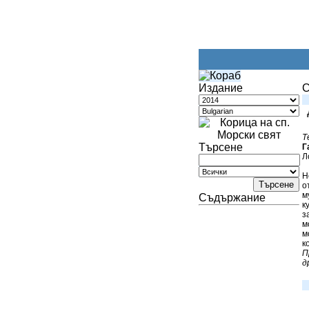
Издание
С
Т
Търсене
Г
Л
Н
о
м
Съдържание
к
з
м
м
к
П
д