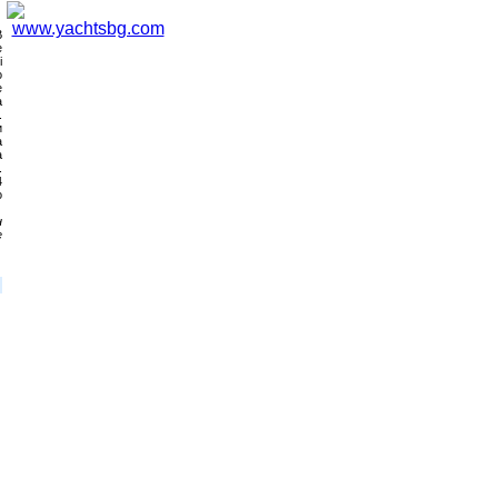
В
е
i
о
е
а
.
и
а
а
.
4
о
н
е