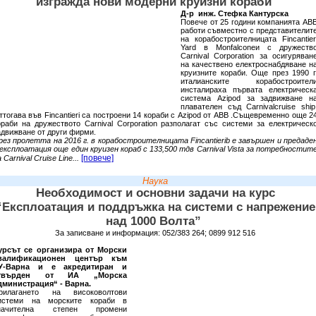
изгражда нови модерни круизни кораби
Д-р инж. Стефка Кантурска
Повече от 25 години компанията АВ
работи съвместно с представителит
на корабостроителницата Fincantier
Yard в Monfalconeи с дружеств
Carnival Corporation за осигуряван
на качествено електроснабдяване н
круизните кораби. Още през 1990 г
италианските корабостроител
инсталираха първата електрическ
система Azipod за задвижване н
плавателен съд Carnivalcruise ship
ттогава във Fincantieri са построени 14 кораби с Azipod от АВВ .Същевременно още 2
ораби на дружеството Carnival Corporation разполагат със системи за електрическ
адвижване от други фирми.
рез пролетта на 2016 г. в корабостроителницата Fincantierib е завършен и предаде
 експлоатация още един круизен кораб с 133,500 тдв Carnival Vista за потребностит
[повече]
 Carnival Cruise Line...
Наука
Необходимост и основни задачи на курс
“Експлоатация и поддръжка на системи с напрежение
над 1000 Волта”
За записване и информация: 052/383 264; 0899 912 516
урсът се организира от Морски
валификационен център към
У-Варна и е акредитиран и
твърден от ИА „Морска
дминистрация“ - Варна.
рилагането на високоволтови
истеми на морските кораби в
начителна степен промени